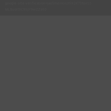
google-site-verification=jao5mdmooJhlK2K73NscLt-
MLBuol0lC9SjY9wZZet0