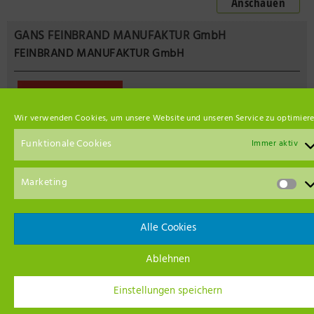
Anschauen
GANS FEINBRAND MANUFAKTUR GmbH
FEINBRAND MANUFAKTUR GmbH
Wir verwenden Cookies, um unsere Website und unseren Service zu optimiere
Funktionale Cookies
Immer aktiv
Marketing
Webseite:
www.gans-manufaktur.com
Alle Cookies
Telefon:
Ablehnen
033983 999 799
Einstellungen speichern
E-Mail:
info@gans-manufaktur.com