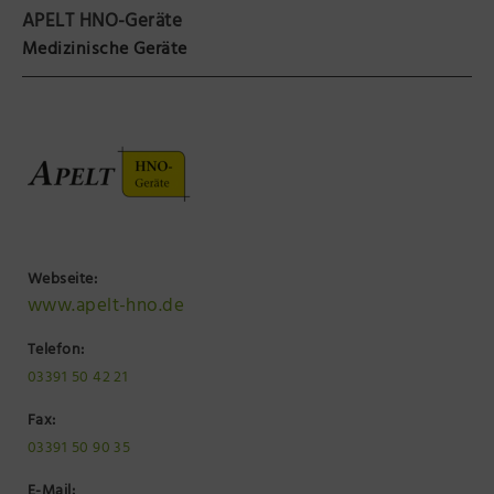
APELT HNO-Geräte
Präsenzstelle Prignitz Standort Neuruppin
Medizinische Geräte
Museum Neuruppin
Brandenburg-Preußen Museum Wustrau
Wegemuseum Wusterhausen/Dosse
Webseite:
www.apelt-hno.de
Telefon:
03391 50 42 21
Fax:
03391 50 90 35
E-Mail: