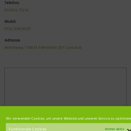
Telefon:
033932 71214
Mobil:
0152 09474137
Adresse:
Mittelweg 1 16833 Fehrbellin (OT Lentzke)
Wir verwenden Cookies, um unsere Website und unseren Service zu optimiere
Funktionale Cookies
Immer aktiv