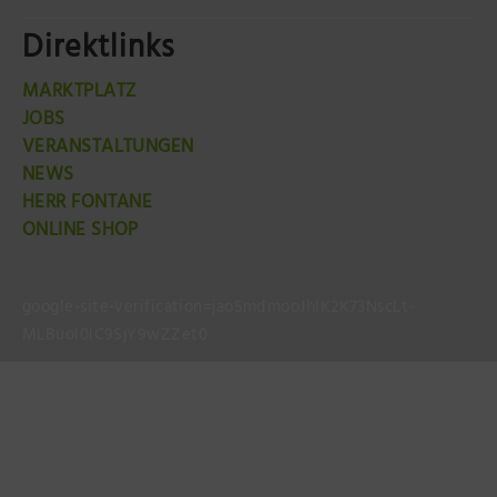
Direktlinks
MARKTPLATZ
JOBS
VERANSTALTUNGEN
NEWS
HERR FONTANE
ONLINE SHOP
google-site-verification=jao5mdmooJhlK2K73NscLt-
MLBuol0lC9SjY9wZZet0