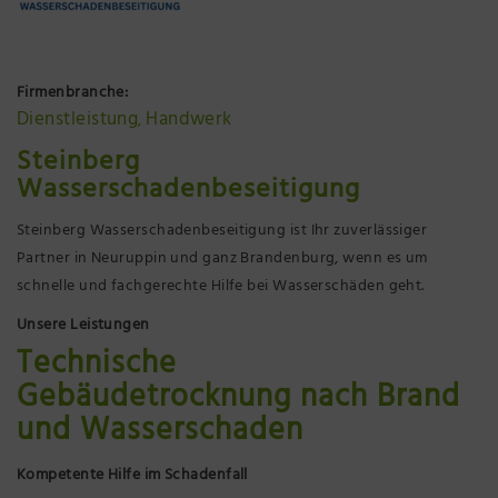
Präsenzstelle Prignitz Standort Neuruppin
Museum Neuruppin
Firmenbranche:
Dienstleistung
Handwerk
,
Brandenburg-Preußen Museum Wustrau
Steinberg
Wasserschadenbeseitigung
Wegemuseum Wusterhausen/Dosse
Steinberg Wasserschadenbeseitigung ist Ihr zuverlässiger
Partner in Neuruppin und ganz Brandenburg, wenn es um
schnelle und fachgerechte Hilfe bei Wasserschäden geht.
Unsere Leistungen
Technische
Gebäudetrocknung nach Brand
und Wasserschaden
Kompetente Hilfe im Schadenfall