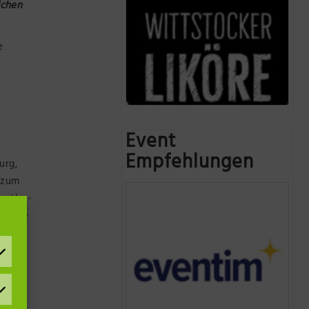
ichen
e
Event
Empfehlungen
urg,
s zum
nstler-
Straße