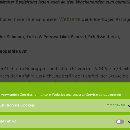
alischer Begleitung laden auch an den Wochenenden zum gemütl
Webseite
tionen finden Sie auf unserer
der Bilderbogen Passag
e, Schmuck, Lotto & Presseartikel, Fahrrad, Schlüsseldienst,
teopathie uvm.
m Stadtkern Neuruppins und ist leicht von der A 24 Berlin/Hamb
Nach der Abfahrt aus Richtung Berlin der Fehrbelliner Straße bi
rg der B 167 bis zur Puschkinstraße folgen, links in die Franz-Kü
ntaneplatz folgen. Am Fontaneplatz biegen Sie in die Karl-Marx-
 verwenden Cookies, um unsere Website und unseren Service zu optimieren.
bogenpassage auf der linken Seite befindet.
unktionale Cookies
Immer aktiv
arketing
.de