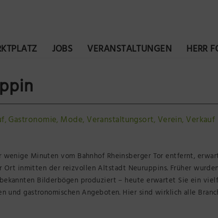
KTPLATZ
JOBS
VERANSTALTUNGEN
HERR 
ppin
uf
Gastronomie
Mode
Veranstaltungsort
Verein
Verkauf
,
,
,
,
,
 wenige Minuten vom Bahnhof Rheinsberger Tor entfernt, erwar
r Ort inmitten der reizvollen Altstadt Neuruppins. Früher wurden
ekannten Bilderbögen produziert – heute erwartet Sie ein vielf
en und gastronomischen Angeboten. Hier sind wirklich alle Bran