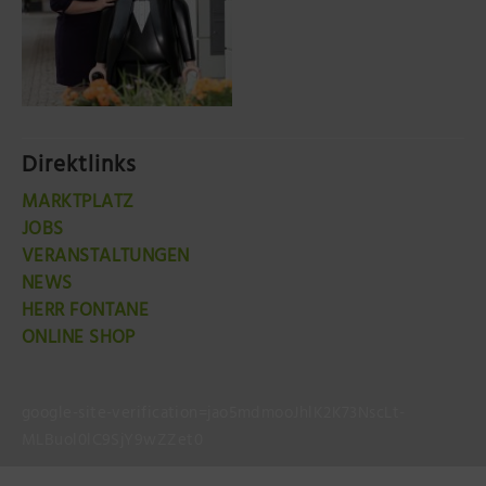
Direktlinks
MARKTPLATZ
JOBS
VERANSTALTUNGEN
NEWS
HERR FONTANE
ONLINE SHOP
google-site-verification=jao5mdmooJhlK2K73NscLt-
MLBuol0lC9SjY9wZZet0