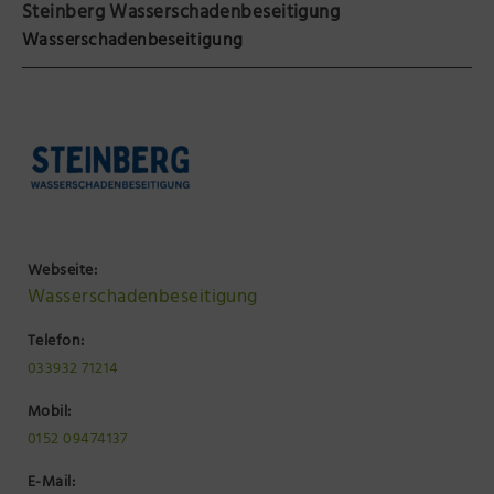
Steinberg Wasserschadenbeseitigung
Präsenzstelle Prignitz Standort Neuruppin
Wasserschadenbeseitigung
Museum Neuruppin
Brandenburg-Preußen Museum Wustrau
Wegemuseum Wusterhausen/Dosse
Webseite:
Wasserschadenbeseitigung
Telefon:
033932 71214
Mobil:
0152 09474137
E-Mail: