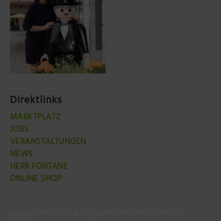
Direktlinks
MARKTPLATZ
JOBS
VERANSTALTUNGEN
NEWS
HERR FONTANE
ONLINE SHOP
google-site-verification=jao5mdmooJhlK2K73NscLt-