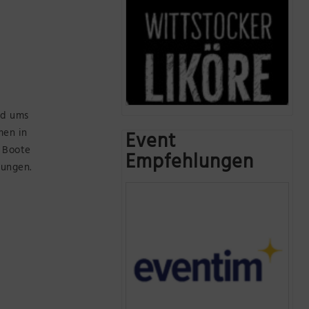
nd ums
men in
Event
d Boote
Empfehlungen
lungen.