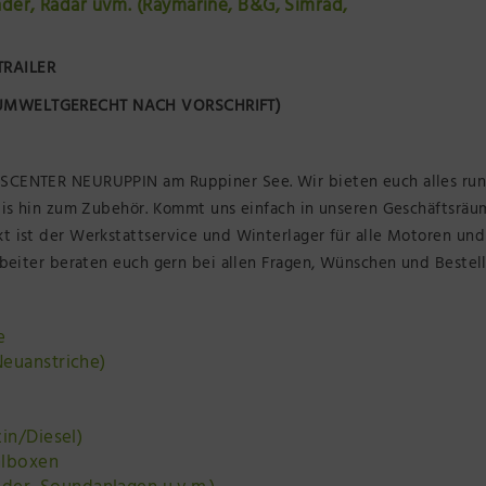
inder, Radar uvm. (Raymarine, B&G, Simrad,
TRAILER
(UMWELTGERECHT NACH VORSCHRIFT)
CENTER NEURUPPIN am Ruppiner See. Wir bieten euch alles ru
bis hin zum Zubehör. Kommt uns einfach in unseren Geschäftsräu
 ist der Werkstattservice und Winterlager für alle Motoren un
beiter beraten euch gern bei allen Fragen, Wünschen und Bestel
e
euanstriche)
in/Diesel)
hlboxen