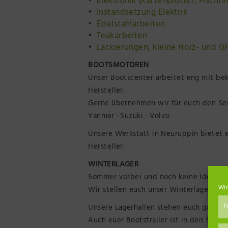
Elektronik (Kartenplotter, Fischf
Instandsetzung Elektrik
Edelstahlarbeiten
Teakarbeiten
Lackierungen, kleine Holz- und GF
BOOTSMOTOREN
Unser Bootscenter arbeitet eng mit b
Hersteller.
Gerne übernehmen wir für euch den Ser
Yanmar · Suzuki · Volvo
Unsere Werkstatt in Neuruppin bietet 
Hersteller.
WINTERLAGER
Sommer vorbei und noch keine Idee, 
Wir
Wir stellen euch unser Winterlager zur
F
Unsere Lagerhallen stehen euch ganzjäh
Auch euer Bootstrailer ist in den Som