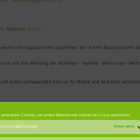
inder, Soundanlagen u.v.m.)
K Arbeiten u.v.m.
ekannten Vertragspartnern zusammen. Wir führen Bootsmotoren n
vice und die Wartung der Motoren – Yamaha · Mercruiser · Mercu
euch einen umfassenden Service für Boote und Motoren verschi
wohin mit dem Boot oder Wohnwagen/Wohnmobil?
 verwenden Cookies, um unsere Website und unseren Service zu optimieren.
 Verfügung und kümmern uns um alle anfallenden Arbeiten.
unktionale Cookies
rig zur Verfügung.
Immer aktiv
mermonaten bei uns herzlich willkommen.