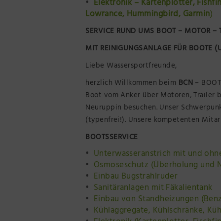
Elektronik – Kartenplotter, Fishf
Lowrance,
Hummingbird, Garmin
)
SERVICE RUND UMS BOOT – MOTOR – 
MIT REINIGUNGSANLAGE FÜR BOOTE 
Liebe Wassersportfreunde,
herzlich Willkommen beim
BCN
– BOOTS
Boot vom Anker über Motoren, Trailer 
Neuruppin besuchen. Unser Schwerpunkt
(typenfrei!). Unsere kompetenten Mitar
BOOTSSERVICE
Unterwasseranstrich mit und ohn
Osmoseschutz (Überholung und N
Einbau Bugstrahlruder
Sanitäranlagen mit Fäkalientank
Einbau von Standheizungen (Benz
Kühlaggregate, Kühlschränke, Kü