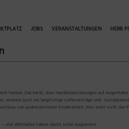
KTPLATZ
JOBS
VERANSTALTUNGEN
HERR 
n
irem Handel. Das heißt, dass Handelsbeziehungen auf Augenhöhe 
ise, sondern auch um langfristige Lieferverträge und Sozialprämi
hluss von ausbeuterischer Kinderarbeit. Hier steht nicht der Pr
 – und Weltläden haben damit schon begonnen!