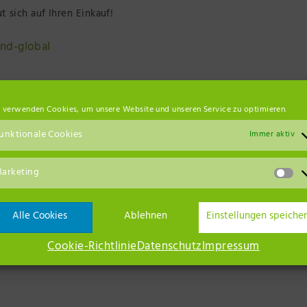
 sich auf Ihren Einkauf!
nd-global
 verwenden Cookies, um unsere Website und unseren Service zu optimieren.
euruppin
unktionale Cookies
Immer aktiv
arketing
Alle Cookies
Ablehnen
Einstellungen speiche
Cookie-Richtlinie
Datenschutz
Impressum