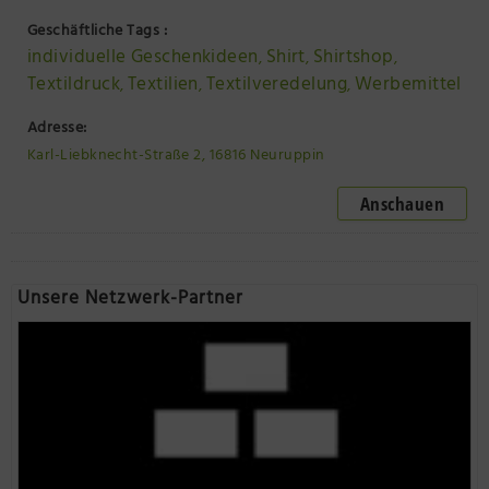
Geschäftliche Tags :
individuelle Geschenkideen
Shirt
Shirtshop
,
,
,
Textildruck
Textilien
Textilveredelung
Werbemittel
,
,
,
Adresse:
Karl-Liebknecht-Straße 2, 16816 Neuruppin
Anschauen
Unsere Netzwerk-Partner