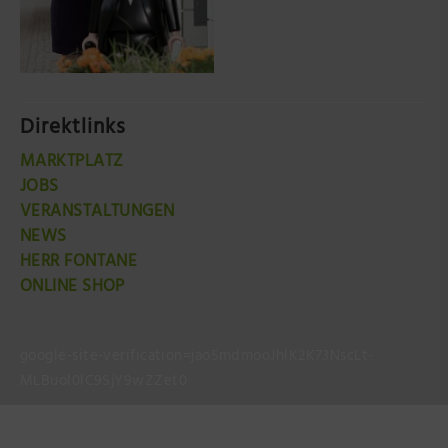
Direktlinks
MARKTPLATZ
JOBS
VERANSTALTUNGEN
NEWS
HERR FONTANE
ONLINE SHOP
google-site-verification=jao5mdmooJhlK2K73NscLt-
MLBuol0lC9SjY9wZZet0