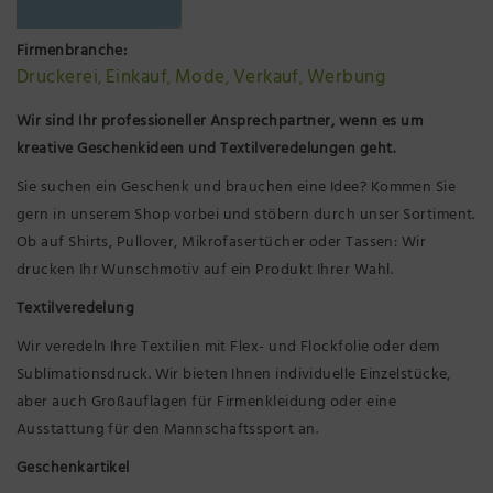
Präsenzstelle Prignitz Standort Neuruppin
Firmenbranche:
Druckerei
Einkauf
Mode
Verkauf
Werbung
Museum Neuruppin
,
,
,
,
Wir sind Ihr professioneller Ansprechpartner, wenn es um
Brandenburg-Preußen Museum Wustrau
kreative Geschenkideen und Textilveredelungen geht.
Sie suchen ein Geschenk und brauchen eine Idee? Kommen Sie
Wegemuseum Wusterhausen/Dosse
gern in unserem Shop vorbei und stöbern durch unser Sortiment.
Ob auf Shirts, Pullover, Mikrofasertücher oder Tassen: Wir
drucken Ihr Wunschmotiv auf ein Produkt Ihrer Wahl.
Textilveredelung
Wir veredeln Ihre Textilien mit Flex- und Flockfolie oder dem
Sublimationsdruck. Wir bieten Ihnen individuelle Einzelstücke,
aber auch Großauflagen für Firmenkleidung oder eine
Ausstattung für den Mannschaftssport an.
Geschenkartikel