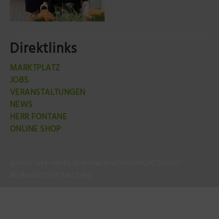
Direktlinks
MARKTPLATZ
JOBS
VERANSTALTUNGEN
NEWS
HERR FONTANE
ONLINE SHOP
google-site-verification=jao5mdmooJhlK2K73NscLt-
MLBuol0lC9SjY9wZZet0