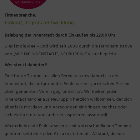
Präsenzstelle Prignitz Standort Neuruppin
Firmenbranche:
Einkauf
Regionalentwicklung
Museum Neuruppin
,
Belebung der Innenstadt durch
Einkaufen bis 22:00 Uhr
Brandenburg-Preußen Museum Wustrau
Dies ist die Idee – und wird seit 2008 durch die Händlerinitiative
von „WIR DIE INNENSTADT“, NEURUPPIN E.V. auch gelebt.
Wegemuseum Wusterhausen/Dosse
Wer steckt dahinter?
Eine bunte Truppe aus allen Bereichen des Handels in der
Innenstadt, die aufgrund des Fehlens einer juristischen Person
oben genannten Verein gegründet hat. Wir heißen jeden
Innenstadthändler aus Neuruppin herzlich willkommen, der sich
ebenfalls mit Ideen und Anregungen einbringen möchte oder
sich einfach nur von anderen inspirieren lassen will.
Wiederkehrende Einkaufsevents mit unterschiedlichen Themen
gehören seitdem zu den Attraktivitäten der Altstadt, die das