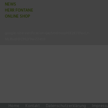
NEWS
HERR FONTANE
ONLINE SHOP
google-site-verification=jao5mdmooJhlK2K73NscLt-
MLBuol0lC9SjY9wZZet0
Home
Kontakt
Datenschutzerklärung
Impress