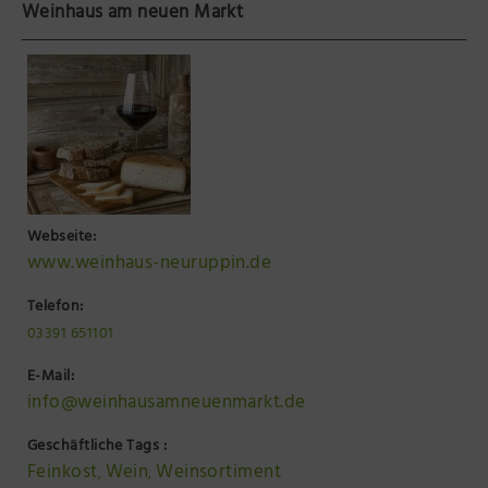
Weinhaus am neuen Markt
Präsenzstelle Prignitz Standort Neuruppin
Museum Neuruppin
Brandenburg-Preußen Museum Wustrau
Wegemuseum Wusterhausen/Dosse
Webseite:
www.weinhaus-neuruppin.de
Telefon:
03391 651101
E-Mail:
info@weinhausamneuenmarkt.de
Geschäftliche Tags :
Feinkost
Wein
Weinsortiment
,
,