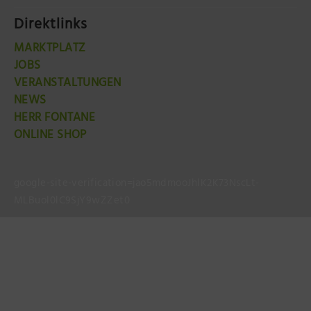
Direktlinks
MARKTPLATZ
JOBS
VERANSTALTUNGEN
NEWS
HERR FONTANE
ONLINE SHOP
google-site-verification=jao5mdmooJhlK2K73NscLt-
MLBuol0lC9SjY9wZZet0