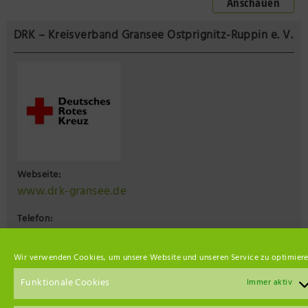
Anschauen
DRK – Kreisverband Gransee Ostprignitz-Ruppin e. V.
Webseite:
www.drk-gransee.de
Telefon:
03306 79 69 10
Wir verwenden Cookies, um unsere Website und unseren Service zu optimiere
Fax:
03306 79 69 29
Funktionale Cookies
Immer aktiv
E-Mail: