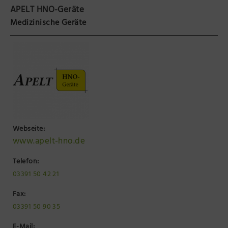
APELT HNO-Geräte
Präsenzstelle Prignitz Standort Neuruppin
Medizinische Geräte
Museum Neuruppin
Brandenburg-Preußen Museum Wustrau
Wegemuseum Wusterhausen/Dosse
Webseite:
www.apelt-hno.de
Telefon:
03391 50 42 21
Fax:
03391 50 90 35
E-Mail: