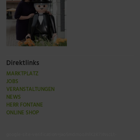
Direktlinks
MARKTPLATZ
JOBS
VERANSTALTUNGEN
NEWS
HERR FONTANE
ONLINE SHOP
google-site-verification=jao5mdmooJhlK2K73NscLt-