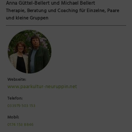
Anna Güttel-Bellert und Michael Bellert
Präsenzstelle Prignitz Standort Neuruppin
Therapie, Beratung und Coaching für Einzelne, Paare
und kleine Gruppen
Museum Neuruppin
Brandenburg-Preußen Museum Wustrau
Wegemuseum Wusterhausen/Dosse
Webseite:
www.paarkultur-neuruppin.net
Telefon:
033979 503 153
Mobil:
0174 153 8846