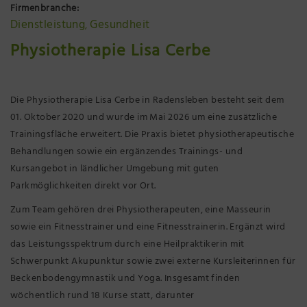
Firmenbranche:
Präsenzstelle Prignitz Standort Neuruppin
Dienstleistung
Gesundheit
,
Physiotherapie Lisa Cerbe
Museum Neuruppin
Brandenburg-Preußen Museum Wustrau
Die Physiotherapie Lisa Cerbe in Radensleben besteht seit dem
01. Oktober 2020 und wurde im Mai 2026 um eine zusätzliche
Wegemuseum Wusterhausen/Dosse
Trainingsfläche erweitert. Die Praxis bietet physiotherapeutische
Behandlungen sowie ein ergänzendes Trainings- und
Kursangebot in ländlicher Umgebung mit guten
Parkmöglichkeiten direkt vor Ort.
Zum Team gehören drei Physiotherapeuten, eine Masseurin
sowie ein Fitnesstrainer und eine Fitnesstrainerin. Ergänzt wird
das Leistungsspektrum durch eine Heilpraktikerin mit
Schwerpunkt Akupunktur sowie zwei externe Kursleiterinnen für
Beckenbodengymnastik und Yoga. Insgesamt finden
wöchentlich rund 18 Kurse statt, darunter