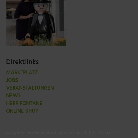
Direktlinks
MARKTPLATZ
JOBS
VERANSTALTUNGEN
NEWS
HERR FONTANE
ONLINE SHOP
google-site-verification=jao5mdmooJhlK2K73NscLt-