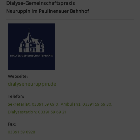
Dialyse-Gemeinschaftspraxis
Präsenzstelle Prignitz Standort Neuruppin
Neuruppin im Paulinenauer Bahnhof
Museum Neuruppin
Brandenburg-Preußen Museum Wustrau
Wegemuseum Wusterhausen/Dosse
Webseite:
dialyseneuruppin.de
Telefon:
Sekretariat: 03391 59 69 0, Ambulanz: 03391 59 69 30,
Dialysestation: 03391 59 69 21
Fax:
03391 59 6928