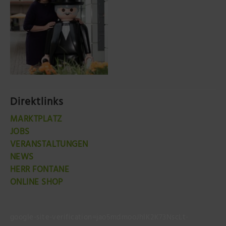
Direktlinks
MARKTPLATZ
JOBS
VERANSTALTUNGEN
NEWS
HERR FONTANE
ONLINE SHOP
google-site-verification=jao5mdmooJhlK2K73NscLt-