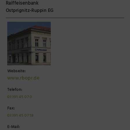
Raiffeisenbank
Präsenzstelle Prignitz Standort Neuruppin
Ostprignitz-Ruppin EG
Museum Neuruppin
Brandenburg-Preußen Museum Wustrau
Wegemuseum Wusterhausen/Dosse
Webseite:
www.rbopr.de
Telefon:
03391 45 07 0
Fax:
03391 45 07 18
E-Mail: