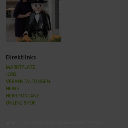
Direktlinks
MARKTPLATZ
JOBS
VERANSTALTUNGEN
NEWS
HERR FONTANE
ONLINE SHOP
google-site-verification=jao5mdmooJhlK2K73NscLt-