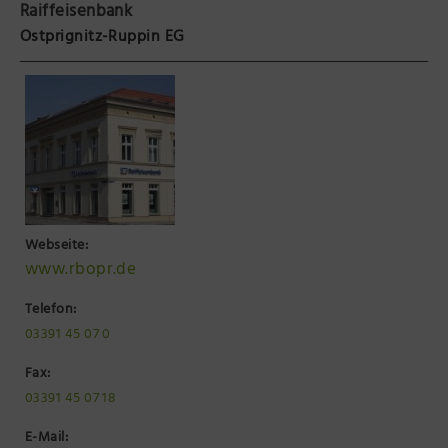
Raiffeisenbank
Präsenzstelle Prignitz Standort Neuruppin
Ostprignitz-Ruppin EG
Museum Neuruppin
Brandenburg-Preußen Museum Wustrau
Wegemuseum Wusterhausen/Dosse
Webseite:
www.rbopr.de
Telefon:
03391 45 07 0
Fax:
03391 45 07 18
E-Mail: