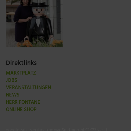
Direktlinks
MARKTPLATZ
JOBS
VERANSTALTUNGEN
NEWS
HERR FONTANE
ONLINE SHOP
google-site-verification=jao5mdmooJhlK2K73NscLt-