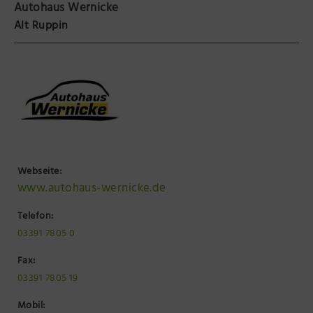
Autohaus Wernicke
Präsenzstelle Prignitz Standort Neuruppin
Alt Ruppin
Museum Neuruppin
Brandenburg-Preußen Museum Wustrau
Wegemuseum Wusterhausen/Dosse
Webseite:
www.autohaus-wernicke.de
Telefon:
03391 7805 0
Fax:
03391 7805 19
Mobil: