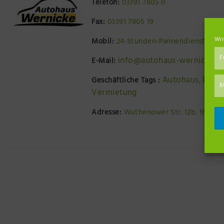
Telefon:
03391 7805 0
Fax:
03391 7805 19
Wir
Mobil:
24-Stunden-Pannendienst: 0170
F
info@autohaus-wernicke.d
E-Mail:
Autohaus
Dacia
Geschäftliche Tags :
,
M
Vermietung
Adresse:
Wuthenower Str. 12b, 16827 