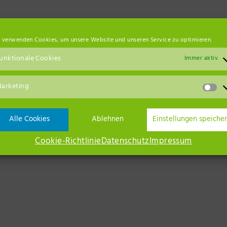
 verwenden Cookies, um unsere Website und unseren Service zu optimieren.
 818 30 30
unktionale Cookies
Immer aktiv
e
Kfz-Reperatur
Renault
Reperatur
Service
Suzuki
TÜV
V
,
,
,
,
,
,
,
arketing
Alt Ruppin
Alle Cookies
Ablehnen
Einstellungen speiche
Ansc
Cookie-Richtlinie
Datenschutz
Impressum