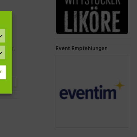
Event Empfehlungen
erkauf
,
rn
hauen