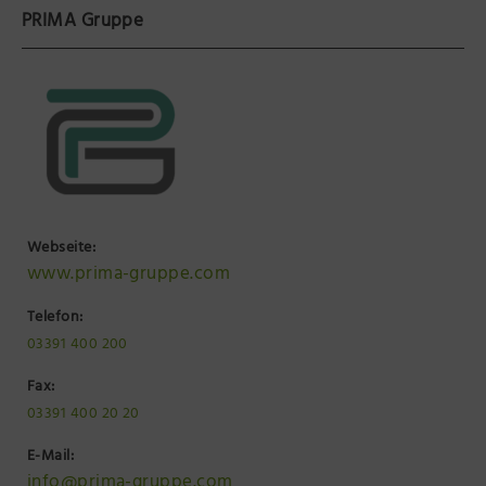
PRIMA Gruppe
Präsenzstelle Prignitz Standort Neuruppin
Museum Neuruppin
Brandenburg-Preußen Museum Wustrau
Wegemuseum Wusterhausen/Dosse
Webseite:
www.prima-gruppe.com
Telefon:
03391 400 200
Fax:
03391 400 20 20
E-Mail:
info@prima-gruppe.com