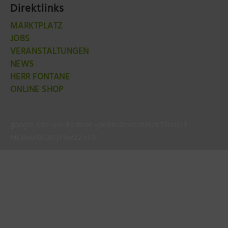
Direktlinks
MARKTPLATZ
JOBS
VERANSTALTUNGEN
NEWS
HERR FONTANE
ONLINE SHOP
google-site-verification=jao5mdmooJhlK2K73NscLt-
MLBuol0lC9SjY9wZZet0