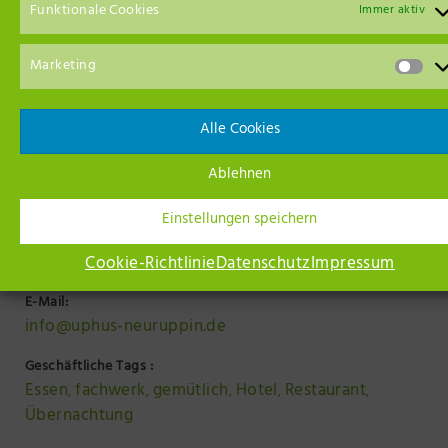
Funktionale Cookies
Immer aktiv
Marketing
Alle Cookies
Ablehnen
Webseite:
www.uphus-neuruppin.de
Einstellungen speichern
Telefon:
Cookie-Richtlinie
Datenschutz
Impressum
03391 346 96 79
E-Mail:
info@uphus-neuruppin.de
Geschäftliche Tags :
Essen
fachwerk
gemütlich
Hotel
Restaurant
,
,
,
,
,
Übernachtung