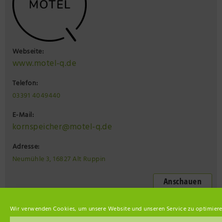
Webseite:
www.motel-q.de
Telefon:
03391 4049440
E-Mail:
kornspeicher@motel-q.de
Adresse:
Neumühle 3, 16827 Alt Ruppin
Anschauen
Restaurant Up-Hus
Wir verwenden Cookies, um unsere Website und unseren Service zu optimiere