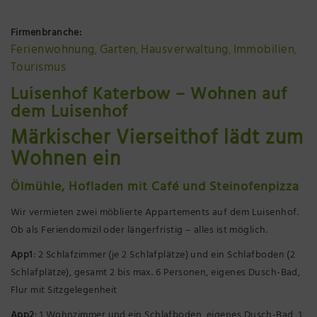
Präsenzstelle Prignitz Standort Neuruppin
Firmenbranche:
Ferienwohnung
Garten
Hausverwaltung
Immobilien
Museum Neuruppin
,
,
,
,
Tourismus
Brandenburg-Preußen Museum Wustrau
Luisenhof Katerbow – Wohnen auf
dem Luisenhof
Wegemuseum Wusterhausen/Dosse
Märkischer Vierseithof lädt zum
Wohnen ein
Ölmühle, Hofladen mit Café und Steinofenpizza
Wir vermieten zwei möblierte Appartements auf dem Luisenhof.
Ob als Feriendomizil oder längerfristig – alles ist möglich.
App1
: 2 Schlafzimmer (je 2 Schlafplätze) und ein Schlafboden (2
Schlafplätze), gesamt 2 bis max. 6 Personen, eigenes Dusch-Bad,
Flur mit Sitzgelegenheit
App2
: 1 Wohnzimmer und ein Schlafboden, eigenes Dusch-Bad, 1