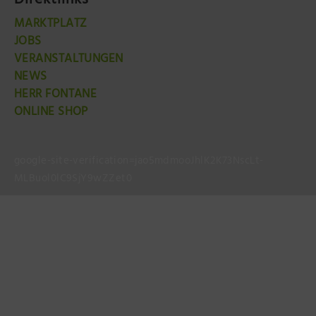
Direktlinks
MARKTPLATZ
JOBS
VERANSTALTUNGEN
NEWS
HERR FONTANE
ONLINE SHOP
google-site-verification=jao5mdmooJhlK2K73NscLt-
MLBuol0lC9SjY9wZZet0