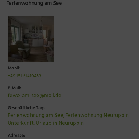
Ferienwohnung am See
Präsenzstelle Prignitz Standort Neuruppin
Museum Neuruppin
Brandenburg-Preußen Museum Wustrau
Wegemuseum Wusterhausen/Dosse
Mobil:
+49 151 61410453
E-Mail:
fewo-am-see@mail.de
Geschäftliche Tags :
Ferienwohnung am See
Ferienwohnung Neuruppin
,
,
Unterkunft
Urlaub in Neuruppin
,
Adresse: