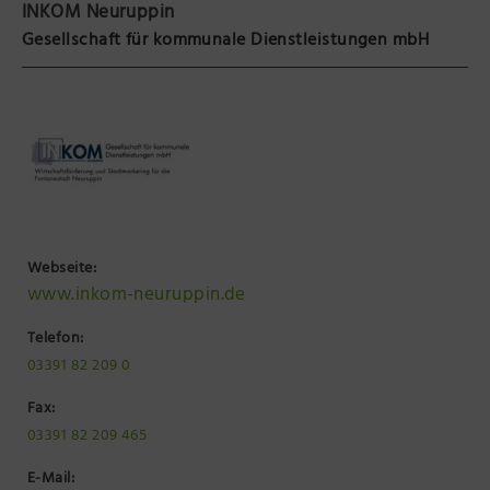
INKOM Neuruppin
Präsenzstelle Prignitz Standort Neuruppin
Gesellschaft für kommunale Dienstleistungen mbH
Museum Neuruppin
Brandenburg-Preußen Museum Wustrau
Wegemuseum Wusterhausen/Dosse
Webseite:
www.inkom-neuruppin.de
Telefon:
03391 82 209 0
Fax:
03391 82 209 465
E-Mail: