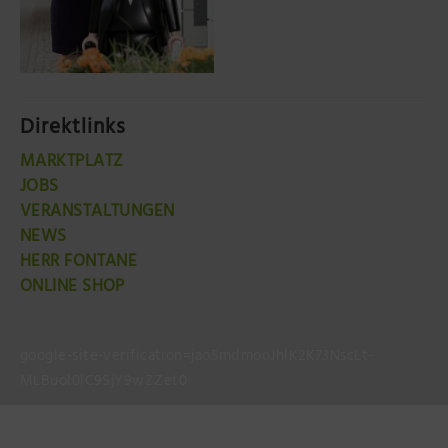
Direktlinks
MARKTPLATZ
JOBS
VERANSTALTUNGEN
NEWS
HERR FONTANE
ONLINE SHOP
google-site-verification=jao5mdmooJhlK2K73NscLt-
MLBuol0lC9SjY9wZZet0