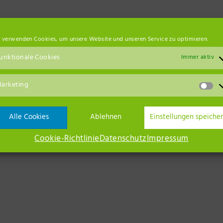
 verwenden Cookies, um unsere Website und unseren Service zu optimieren.
.de
unktionale Cookies
Immer aktiv
n Planen
Bootsplanen
Planenstoffe
Sonnensegel
Werbep
,
,
,
,
arketing
rbellin
Ansc
Alle Cookies
Ablehnen
Einstellungen speiche
Cookie-Richtlinie
Datenschutz
Impressum