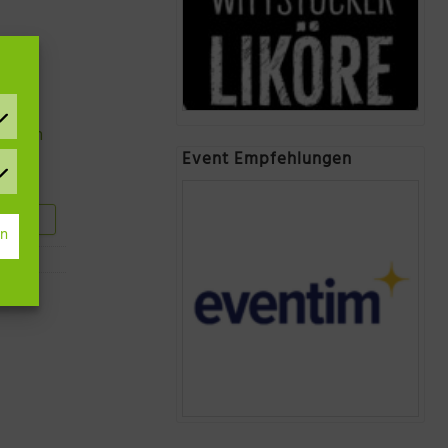
lanen
Event Empfehlungen
hauen
rn