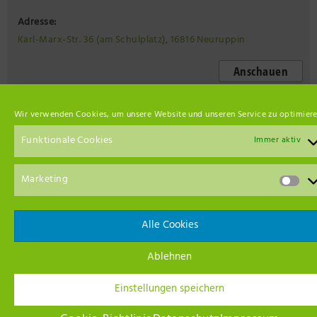
Adresse:
Karl-Marx-Str. 36 (am Schulplatz), 16816 Neuruppin
Anschauen
Wir verwenden Cookies, um unsere Website und unseren Service zu optimiere
Unsere Netzwerk-Partner
Funktionale Cookies
Immer aktiv
Marketing
Alle Cookies
Ablehnen
Einstellungen speichern