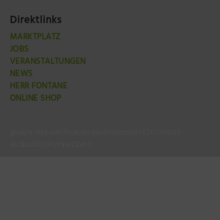
Direktlinks
MARKTPLATZ
JOBS
VERANSTALTUNGEN
NEWS
HERR FONTANE
ONLINE SHOP
google-site-verification=jao5mdmooJhlK2K73NscLt-
MLBuol0lC9SjY9wZZet0