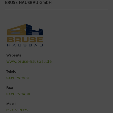
BRUSE HAUSBAU GmbH
Präsenzstelle Prignitz Standort Neuruppin
Museum Neuruppin
Brandenburg-Preußen Museum Wustrau
Wegemuseum Wusterhausen/Dosse
Webseite:
www.bruse-hausbau.de
Telefon:
03391 65 94 81
Fax:
03391 65 94 88
Mobil:
0173 77 59 125