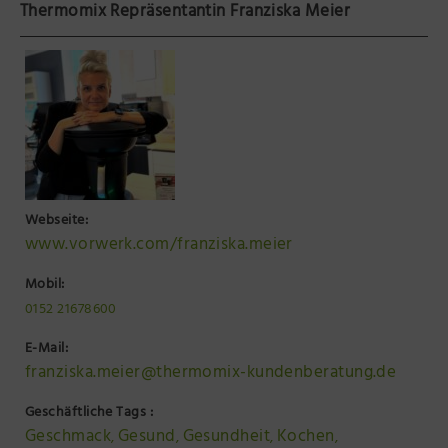
Thermomix Repräsentantin Franziska Meier
Präsenzstelle Prignitz Standort Neuruppin
Museum Neuruppin
Brandenburg-Preußen Museum Wustrau
Wegemuseum Wusterhausen/Dosse
Webseite:
www.vorwerk.com/franziska.meier
Mobil:
0152 21678600
E-Mail:
franziska.meier@thermomix-kundenberatung.de
Geschäftliche Tags :
Geschmack
Gesund
Gesundheit
Kochen
,
,
,
,