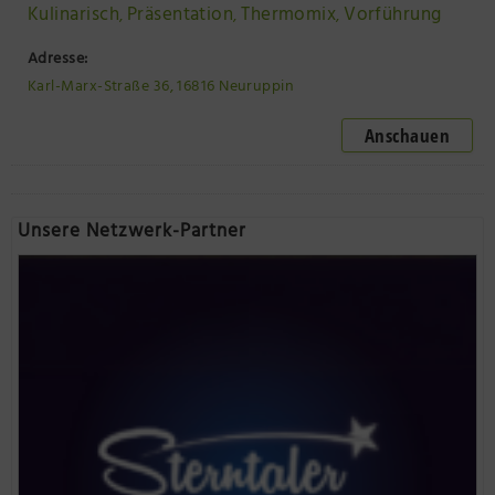
Kulinarisch
Präsentation
Thermomix
Vorführung
,
,
,
Adresse:
Karl-Marx-Straße 36, 16816 Neuruppin
Anschauen
Unsere Netzwerk-Partner