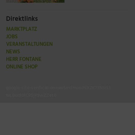
Direktlinks
MARKTPLATZ
JOBS
VERANSTALTUNGEN
NEWS
HERR FONTANE
ONLINE SHOP
google-site-verification=jao5mdmooJhlK2K73NscLt-
MLBuol0lC9SjY9wZZet0