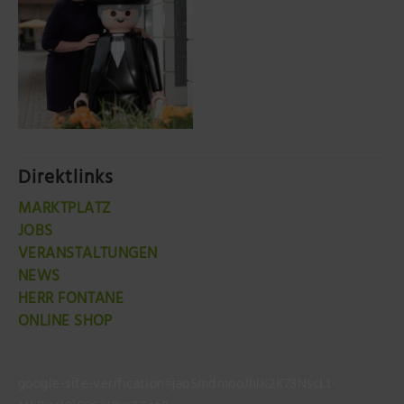
Direktlinks
MARKTPLATZ
JOBS
VERANSTALTUNGEN
NEWS
HERR FONTANE
ONLINE SHOP
google-site-verification=jao5mdmooJhlK2K73NscLt-