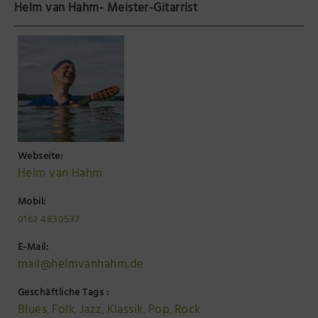
Helm van Hahm- Meister-Gitarrist
Präsenzstelle Prignitz Standort Neuruppin
Museum Neuruppin
Brandenburg-Preußen Museum Wustrau
Wegemuseum Wusterhausen/Dosse
Webseite:
Helm van Hahm
Mobil:
0162 4830537
E-Mail:
mail@helmvanhahm.de
Geschäftliche Tags :
Blues
Folk
Jazz
Klassik
Pop
Rock
,
,
,
,
,