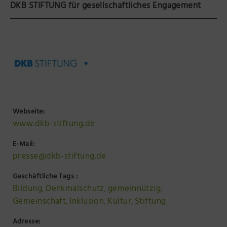
DKB STIFTUNG für gesellschaftliches Engagement
Präsenzstelle Prignitz Standort Neuruppin
Museum Neuruppin
Brandenburg-Preußen Museum Wustrau
Wegemuseum Wusterhausen/Dosse
Webseite:
www.dkb-stiftung.de
E-Mail:
presse@dkb-stiftung.de
Geschäftliche Tags :
Bildung
Denkmalschutz
gemeinnützig
,
,
,
Gemeinschaft
Inklusion
Kultur
Stiftung
,
,
,
Adresse: