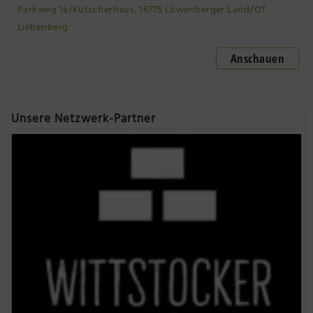
Parkweg 1a/Kutscherhaus, 16775 Löwenberger Land/OT
Liebenberg
Anschauen
Unsere Netzwerk-Partner