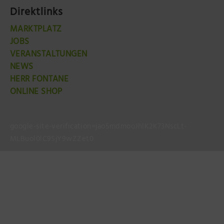
Direktlinks
MARKTPLATZ
JOBS
VERANSTALTUNGEN
NEWS
HERR FONTANE
ONLINE SHOP
google-site-verification=jao5mdmooJhlK2K73NscLt-
MLBuol0lC9SjY9wZZet0