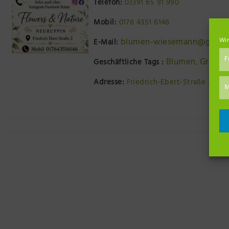
Telefon:
03391 65 91 990
Mobil:
0176 4351 6146
blumen-wiesemann@gmx.d
Wir
E-Mail:
F
Blumen
Grabsc
Geschäftliche Tags :
,
Adresse:
Friedrich-Ebert-Straße 2, 16
M