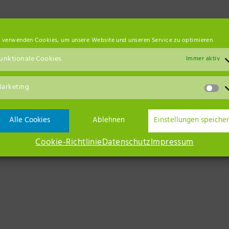
e
 verwenden Cookies, um unsere Website und unseren Service zu optimieren.
unktionale Cookies
Immer aktiv
hmuck
Hochzeit
,
816 Neuruppin
arketing
Ansc
Alle Cookies
Ablehnen
Einstellungen speiche
Cookie-Richtlinie
Datenschutz
Impressum