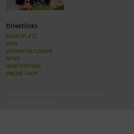
Direktlinks
MARKTPLATZ
JOBS
VERANSTALTUNGEN
NEWS
HERR FONTANE
ONLINE SHOP
google-site-verification=jao5mdmooJhlK2K73NscLt-
MLBuol0lC9SjY9wZZet0