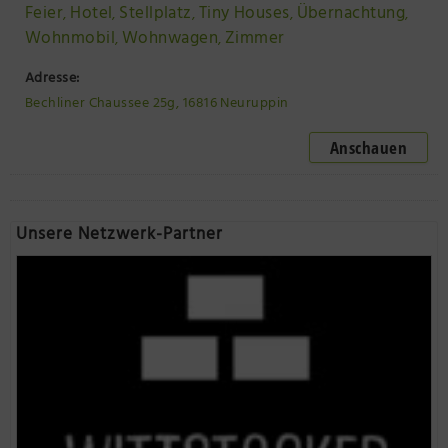
Feier
Hotel
Stellplatz
Tiny Houses
Übernachtung
,
,
,
,
,
Wohnmobil
Wohnwagen
Zimmer
,
,
Adresse:
Bechliner Chaussee 25g, 16816 Neuruppin
Anschauen
Unsere Netzwerk-Partner