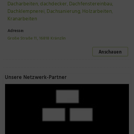
Dacharbeiten
dachdecker
Dachfenstereinbau
,
,
,
Dachklempnerei
Dachsanierung
Holzarbeiten
,
,
,
Kranarbeiten
Adresse:
Große Straße 11, 16818 Kränzlin
Anschauen
Unsere Netzwerk-Partner