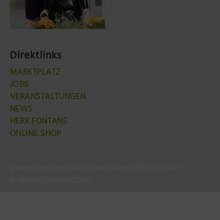
Direktlinks
MARKTPLATZ
JOBS
VERANSTALTUNGEN
NEWS
HERR FONTANE
ONLINE SHOP
google-site-verification=jao5mdmooJhlK2K73NscLt-
MLBuol0lC9SjY9wZZet0