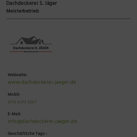
Dachdeckerei S. Jäger
Präsenzstelle Prignitz Standort Neuruppin
Meisterbetrieb
Museum Neuruppin
Brandenburg-Preußen Museum Wustrau
Wegemuseum Wusterhausen/Dosse
Webseite:
www.dachdeckerei-jaeger.de
Mobil:
0176 4373 3307
E-Mail:
info@dachdeckerei-jaeger.de
Geschäftliche Tags :