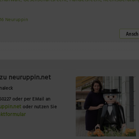
chanwalt
Gesellschaftsrecht
Handelsrecht
Rechtsberatun
,
,
,
816 Neuruppin
Ansc
zu neuruppin.net
naleck
250227
oder per EMail an
uppin.net
oder nutzen Sie
ktformular