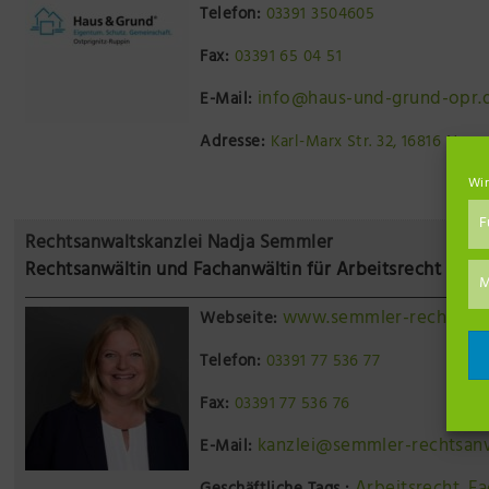
Telefon:
03391 3504605
Fax:
03391 65 04 51
info@haus-und-grund-opr.
E-Mail:
Adresse:
Karl-Marx Str. 32, 16816 Neur
Wir
F
Rechtsanwaltskanzlei Nadja Semmler
Rechtsanwältin und Fachanwältin für Arbeitsrecht
M
www.semmler-rechtsanw
Webseite:
Telefon:
03391 77 536 77
Fax:
03391 77 536 76
kanzlei@semmler-rechtsan
E-Mail: