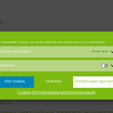
de
uppin
 verwenden Cookies, um unsere Website und unseren Service zu optimieren.
Ansc
unktionale Cookies
Immer aktiv
arketing
alt.de
Alle Cookies
Ablehnen
Einstellungen speiche
Cookie-Richtlinie
Datenschutz
Impressum
walt.de