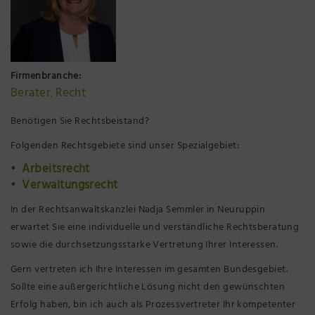
Präsenzstelle Prignitz Standort Neuruppin
Museum Neuruppin
Firmenbranche:
Brandenburg-Preußen Museum Wustrau
Berater
Recht
,
Benötigen Sie Rechtsbeistand?
Wegemuseum Wusterhausen/Dosse
Folgenden Rechtsgebiete sind unser Spezialgebiet:
Arbeitsrecht
Verwaltungsrecht
In der Rechtsanwaltskanzlei Nadja Semmler in Neuruppin
erwartet Sie eine individuelle und verständliche Rechtsberatung
sowie die durchsetzungsstarke Vertretung Ihrer Interessen.
Gern vertreten ich Ihre Interessen im gesamten Bundesgebiet.
Sollte eine außergerichtliche Lösung nicht den gewünschten
Erfolg haben, bin ich auch als Prozessvertreter Ihr kompetenter