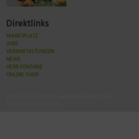
Direktlinks
MARKTPLATZ
JOBS
VERANSTALTUNGEN
NEWS
HERR FONTANE
ONLINE SHOP
google-site-verification=jao5mdmooJhlK2K73NscLt-
MLBuol0lC9SjY9wZZet0