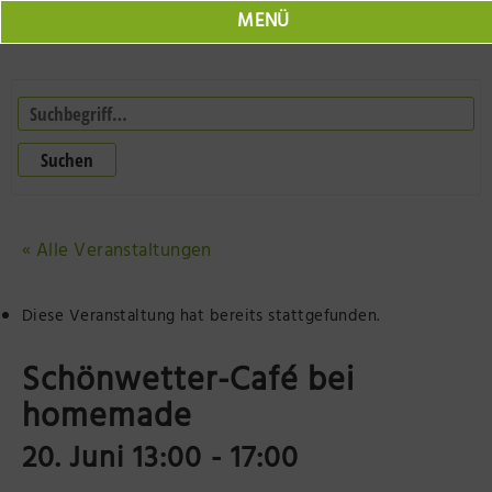
MENÜ
Marktplatz
Jobs
Suchen
Veranstaltungen
Neuruppin Schulplatz
Herr Fontane
« Alle Veranstaltungen
Seepromenade Neuruppin
Online Shop
Neuruppin 360
Diese Veranstaltung hat bereits stattgefunden.
Resort Mark Brandenburg
Der Laden Herr Fontane
Schönwetter-Café bei
Olafs Werkstatt
Tourist Information
homemade
20. Juni 13:00
-
17:00
BODONI Vielseithof
Impressionen der Region