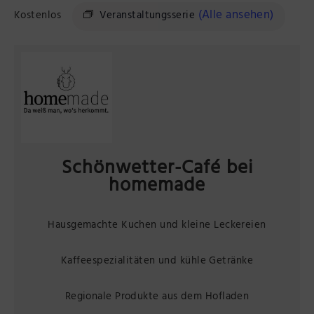
(Alle ansehen)
Präsenzstelle Prignitz Standort Neuruppin
Kostenlos
Veranstaltungsserie
Museum Neuruppin
Brandenburg-Preußen Museum Wustrau
Wegemuseum Wusterhausen/Dosse
Schönwetter-Café bei
homemade
Hausgemachte Kuchen und kleine Leckereien
Kaffeespezialitäten und kühle Getränke
Regionale Produkte aus dem Hofladen