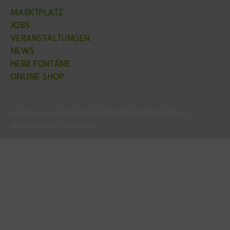
MARKTPLATZ
JOBS
VERANSTALTUNGEN
NEWS
HERR FONTANE
ONLINE SHOP
google-site-verification=jao5mdmooJhlK2K73NscLt-
MLBuol0lC9SjY9wZZet0