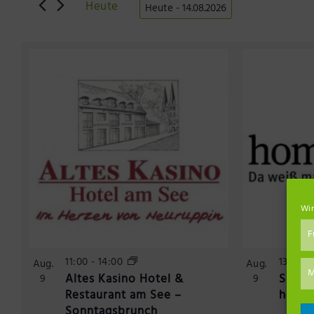
nach
Heute
Heute
 - 
14.08.2026
Veranstaltungen
Datum
Schlüsselwort.
auswählen.
Wir
F
11:00
-
14:00
13:00
-
Aug.
Aug.
M
Altes Kasino Hotel &
Schön
9
9
Restaurant am See –
home
Sonntagsbrunch