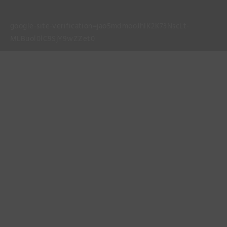
google-site-verification=jao5mdmooJhlK2K73NscLt-
MLBuol0lC9SjY9wZZet0