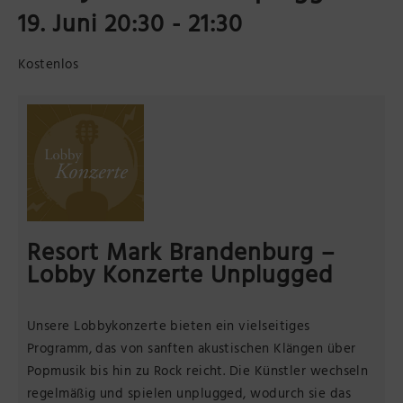
19. Juni 20:30
-
21:30
Präsenzstelle Prignitz Standort Neuruppin
Kostenlos
Museum Neuruppin
Brandenburg-Preußen Museum Wustrau
Wegemuseum Wusterhausen/Dosse
Resort Mark Brandenburg –
Lobby Konzerte Unplugged
Unsere Lobbykonzerte bieten ein vielseitiges
Programm, das von sanften akustischen Klängen über
Popmusik bis hin zu Rock reicht. Die Künstler wechseln
regelmäßig und spielen unplugged, wodurch sie das