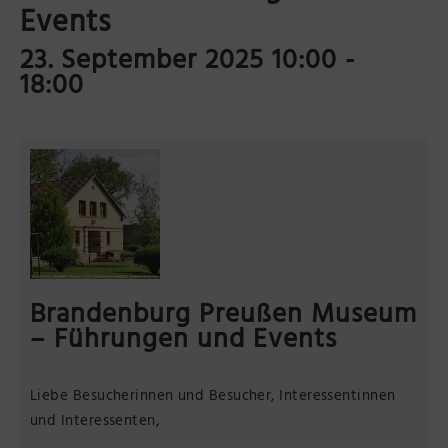
Events
Präsenzstelle Prignitz Standort Neuruppin
23. September 2025 10:00
-
Museum Neuruppin
18:00
Brandenburg-Preußen Museum Wustrau
Wegemuseum Wusterhausen/Dosse
Brandenburg Preußen Museum
– Führungen und Events
Liebe Besucherinnen und Besucher, Interessentinnen
und Interessenten,