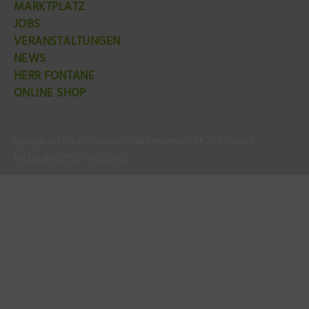
MARKTPLATZ
JOBS
VERANSTALTUNGEN
NEWS
HERR FONTANE
ONLINE SHOP
google-site-verification=jao5mdmooJhlK2K73NscLt-
MLBuol0lC9SjY9wZZet0