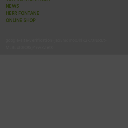
NEWS
HERR FONTANE
ONLINE SHOP
google-site-verification=jao5mdmooJhlK2K73NscLt-
MLBuol0lC9SjY9wZZet0