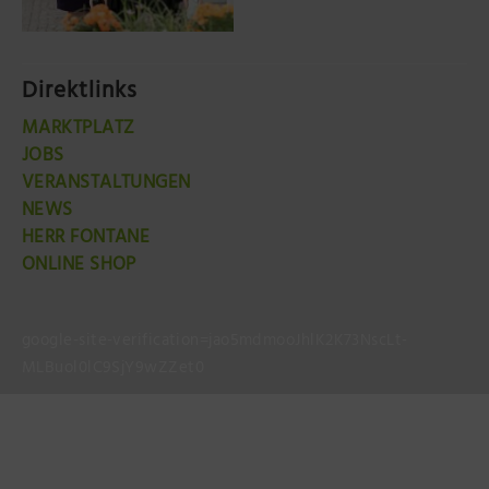
Direktlinks
MARKTPLATZ
JOBS
VERANSTALTUNGEN
NEWS
HERR FONTANE
ONLINE SHOP
google-site-verification=jao5mdmooJhlK2K73NscLt-
MLBuol0lC9SjY9wZZet0