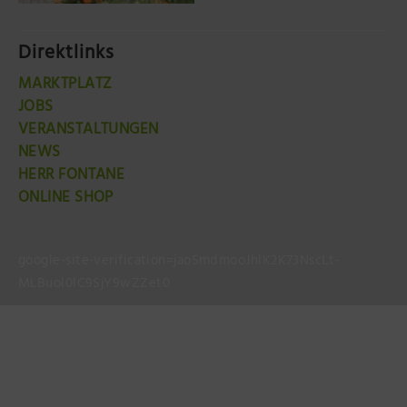
Direktlinks
MARKTPLATZ
JOBS
VERANSTALTUNGEN
NEWS
HERR FONTANE
ONLINE SHOP
google-site-verification=jao5mdmooJhlK2K73NscLt-
MLBuol0lC9SjY9wZZet0