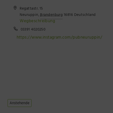
Präsenzstelle Prignitz Standort Neuruppin
Regattastr. 15
Neuruppin
,
Brandenburg
16816
Deutschland
Museum Neuruppin
Wegbeschreibung
03391 4020250
Brandenburg-Preußen Museum Wustrau
https://www.instagram.com/pubneuruppin/
Wegemuseum Wusterhausen/Dosse
Anstehende
Datum