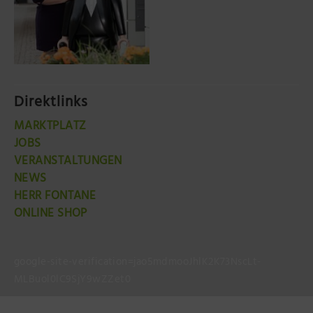
Direktlinks
MARKTPLATZ
JOBS
VERANSTALTUNGEN
NEWS
HERR FONTANE
ONLINE SHOP
google-site-verification=jao5mdmooJhlK2K73NscLt-
MLBuol0lC9SjY9wZZet0