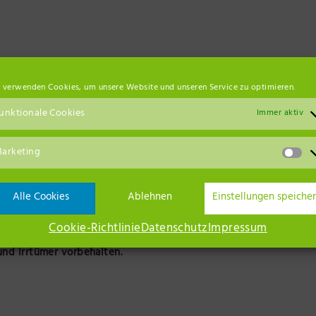
eine Ergebnisse gefunden.
 verwenden Cookies, um unsere Website und unseren Service zu optimieren.
unktionale Cookies
Immer aktiv
Nächste
Veranstaltun
arketing
Alle Cookies
Ablehnen
Einstellungen speiche
Kalender abonnieren
Cookie-Richtlinie
Datenschutz
Impressum
nd Irrtümer vorbehalten.