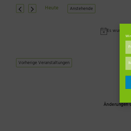
Heute
Anstehende
Datum
wählen.
Es wurden k
Wir
F
Vorherige
Veranstaltungen
M
Änderungen u