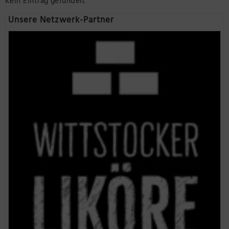
Kein Eintrag gefunden.
Präsenzstelle Prignitz Standort Neuruppin
Unsere Netzwerk-Partner
Museum Neuruppin
Brandenburg-Preußen Museum Wustrau
Wegemuseum Wusterhausen/Dosse