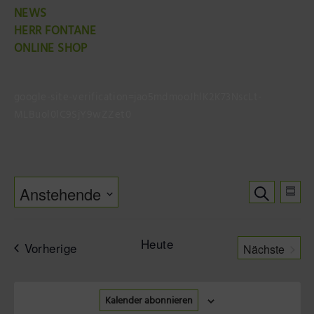
NEWS
HERR FONTANE
ONLINE SHOP
google-site-verification=jao5mdmooJhlK2K73NscLt-
MLBuol0lC9SjY9wZZet0
Verans
Ver
Suche
Anstehende
Suche
Zusa
Ans
Datum
und
Nav
auswählen.
Ansicht
Heute
Veranstaltungen
Vorherige
Nächste
Navigat
Veranstal
Kalender abonnieren