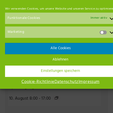
Wir verwenden Cookies, um unsere Website und unseren Service zu optimiere
Funktionale Cookies
Immer aktiv
Marketing
Alle Cookies
Ablehnen
Einstellungen speichern
Kunst unterwegs – Kunst entdecken beim
Cookie-Richtlinie
Datenschutz
Impressum
Spaziergang
10. August 8:00
-
17:00