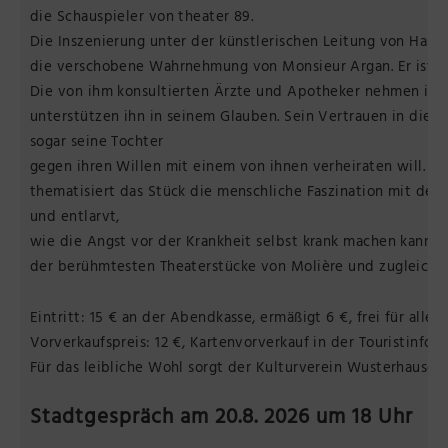
die Schauspieler von theater 89.
Die Inszenierung unter der künstlerischen Leitung von Hans
die verschobene Wahrnehmung von Monsieur Argan. Er ist kr
Die von ihm konsultierten Ärzte und Apotheker nehmen ihm
unterstützen ihn in seinem Glauben. Sein Vertrauen in die M
sogar seine Tochter
gegen ihren Willen mit einem von ihnen verheiraten will. M
thematisiert das Stück die menschliche Faszination mit der
und entlarvt,
wie die Angst vor der Krankheit selbst krank machen kann. D
der berühmtesten Theaterstücke von Molière und zugleich s
Eintritt: 15 € an der Abendkasse, ermäßigt 6 €, frei für alle u
Vorverkaufspreis: 12 €, Kartenvorverkauf in der Touristinfo Am
Für das leibliche Wohl sorgt der Kulturverein Wusterhausen 
Stadtgespräch am 20.8. 2026 um 18 Uhr