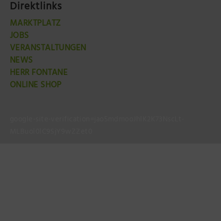
Direktlinks
MARKTPLATZ
JOBS
VERANSTALTUNGEN
NEWS
HERR FONTANE
ONLINE SHOP
google-site-verification=jao5mdmooJhlK2K73NscLt-
MLBuol0lC9SjY9wZZet0