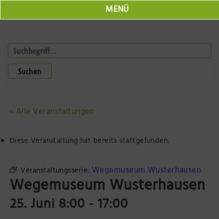
MENÜ
Marktplatz
Jobs
Suchen
Veranstaltungen
Neuruppin Schulplatz
Herr Fontane
« Alle Veranstaltungen
Seepromenade Neuruppin
Online Shop
Neuruppin 360
Diese Veranstaltung hat bereits stattgefunden.
Resort Mark Brandenburg
Der Laden Herr Fontane
Wegemuseum Wusterhausen
Veranstaltungsserie:
Olafs Werkstatt
Tourist Information
Wegemuseum Wusterhausen
25. Juni 8:00
-
17:00
BODONI Vielseithof
Impressionen der Region