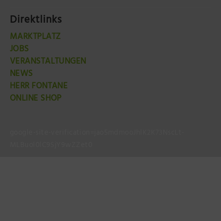
Direktlinks
MARKTPLATZ
JOBS
VERANSTALTUNGEN
NEWS
HERR FONTANE
ONLINE SHOP
google-site-verification=jao5mdmooJhlK2K73NscLt-
MLBuol0lC9SjY9wZZet0