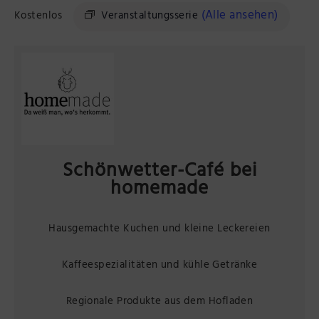
(Alle ansehen)
Präsenzstelle Prignitz Standort Neuruppin
Kostenlos
Veranstaltungsserie
Museum Neuruppin
Brandenburg-Preußen Museum Wustrau
Wegemuseum Wusterhausen/Dosse
Schönwetter-Café bei
homemade
Hausgemachte Kuchen und kleine Leckereien
Kaffeespezialitäten und kühle Getränke
Regionale Produkte aus dem Hofladen