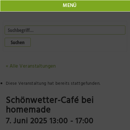
MENÜ
Marktplatz
Jobs
Suchen
Veranstaltungen
Neuruppin Schulplatz
Herr Fontane
« Alle Veranstaltungen
Seepromenade Neuruppin
Online Shop
Neuruppin 360
Diese Veranstaltung hat bereits stattgefunden.
Resort Mark Brandenburg
Der Laden Herr Fontane
Schönwetter-Café bei
Olafs Werkstatt
Tourist Information
homemade
7. Juni 2025 13:00
-
17:00
BODONI Vielseithof
Impressionen der Region