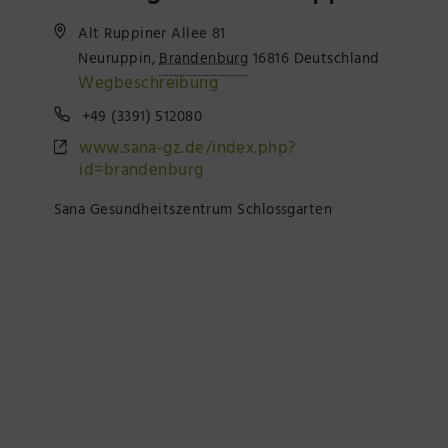
Präsenzstelle Prignitz Standort Neuruppin
Alt Ruppiner Allee 81
Neuruppin
,
Brandenburg
16816
Deutschland
Museum Neuruppin
Wegbeschreibung
+49 (3391) 512080
Brandenburg-Preußen Museum Wustrau
www.sana-gz.de/index.php?
id=brandenburg
Wegemuseum Wusterhausen/Dosse
Sana Gesundheitszentrum Schlossgarten