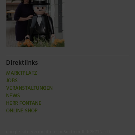
Direktlinks
MARKTPLATZ
JOBS
VERANSTALTUNGEN
NEWS
HERR FONTANE
ONLINE SHOP
google-site-verification=jao5mdmooJhlK2K73NscLt-