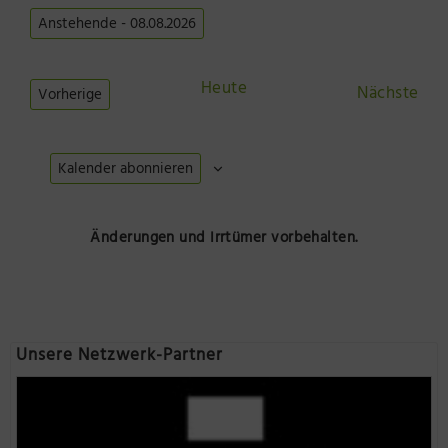
Anstehende
 - 
08.08.2026
Datum
wählen.
Heute
Ver
Nächste
Vorherige
Veranstaltungen
Kalender abonnieren
Änderungen und Irrtümer vorbehalten.
Unsere Netzwerk-Partner