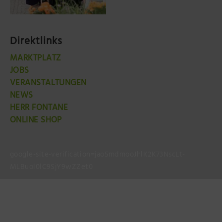
Direktlinks
MARKTPLATZ
JOBS
VERANSTALTUNGEN
NEWS
HERR FONTANE
ONLINE SHOP
google-site-verification=jao5mdmooJhlK2K73NscLt-
MLBuol0lC9SjY9wZZet0