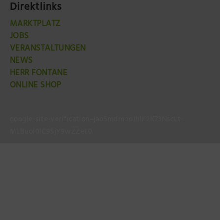
Direktlinks
MARKTPLATZ
JOBS
VERANSTALTUNGEN
NEWS
HERR FONTANE
ONLINE SHOP
google-site-verification=jao5mdmooJhlK2K73NscLt-
MLBuol0lC9SjY9wZZet0