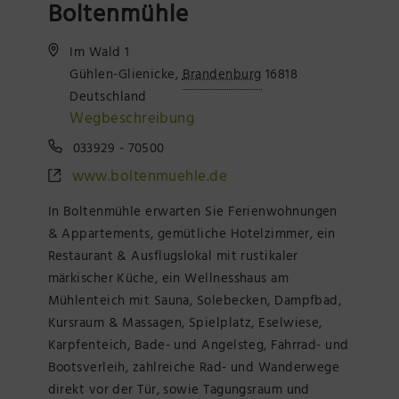
Boltenmühle
Präsenzstelle Prignitz Standort Neuruppin
Im Wald 1
Museum Neuruppin
Gühlen-Glienicke
,
Brandenburg
16818
Deutschland
Brandenburg-Preußen Museum Wustrau
Wegbeschreibung
033929 - 70500
Wegemuseum Wusterhausen/Dosse
www.boltenmuehle.de
In Boltenmühle erwarten Sie Ferienwohnungen
& Appartements, gemütliche Hotelzimmer, ein
Restaurant & Ausflugslokal mit rustikaler
märkischer Küche, ein Wellnesshaus am
Mühlenteich mit Sauna, Solebecken, Dampfbad,
Kursraum & Massagen, Spielplatz, Eselwiese,
Karpfenteich, Bade- und Angelsteg, Fahrrad- und
Bootsverleih, zahlreiche Rad- und Wanderwege
direkt vor der Tür, sowie Tagungsraum und