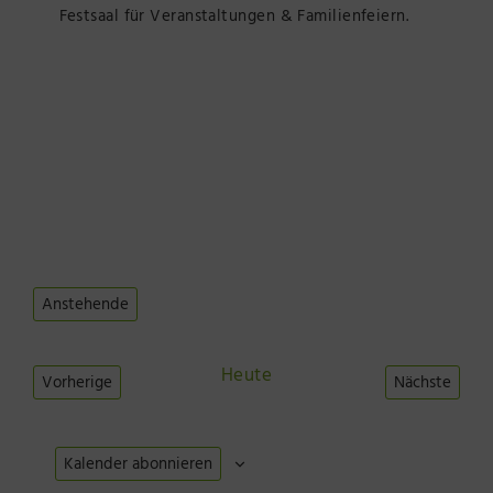
Festsaal für Veranstaltungen & Familienfeiern.
Anstehende
Datum
wählen.
Heute
Vorherige
Nächste
Veranstaltungen
Veranstal
Kalender abonnieren