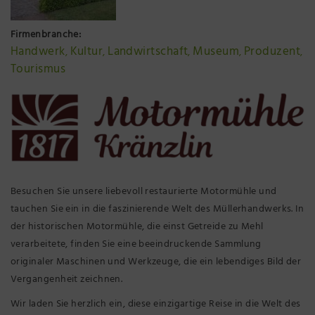
Präsenzstelle Prignitz Standort Neuruppin
Firmenbranche:
Handwerk
Kultur
Landwirtschaft
Museum
Produzent
Museum Neuruppin
,
,
,
,
,
Tourismus
Brandenburg-Preußen Museum Wustrau
Wegemuseum Wusterhausen/Dosse
Besuchen Sie unsere liebevoll restaurierte Motormühle und
tauchen Sie ein in die faszinierende Welt des Müllerhandwerks. In
der historischen Motormühle, die einst Getreide zu Mehl
verarbeitete, finden Sie eine beeindruckende Sammlung
originaler Maschinen und Werkzeuge, die ein lebendiges Bild der
Vergangenheit zeichnen.
Wir laden Sie herzlich ein, diese einzigartige Reise in die Welt des